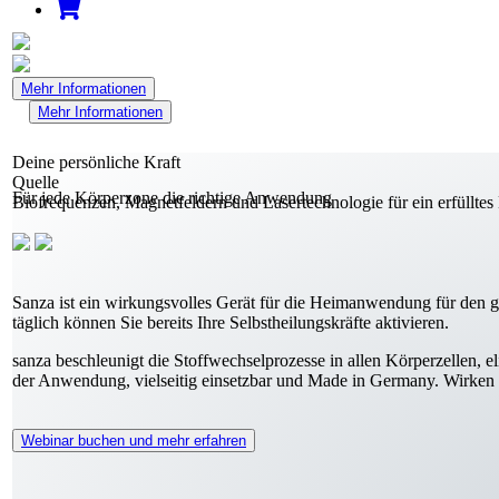
Mehr Informationen
Mehr Informationen
Deine persönliche
Kraft
Quelle
Für jede Körperzone die richtige Anwendung
Bio­frequenzen, Magnet­feldern und Laser­technologie für ein erfüllte
Sanza ist ein wirkungs­volles Gerät für die Heim­anwendung für den 
täglich können Sie bereits Ihre Selbst­heilungs­kräfte aktivieren.
sanza beschleunigt die Stoffwechsel­prozesse in allen Körper­zellen, 
der Anwendung, viel­seitig einsetz­bar und Made in Germany. Wirken
Webinar buchen und mehr erfahren