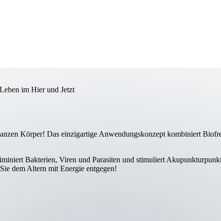
s Leben im Hier und Jetzt
ganzen Körper! Das einzig­artige Anwendungs­konzept kombiniert Bio­fr
eliminiert Bakterien, Viren und Parasiten und stimuliert Akupunktur­punk
 Sie dem Altern mit Energie entgegen!