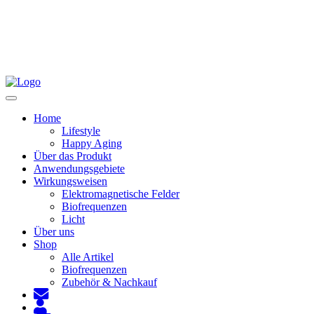
Toggle
navigation
Home
Lifestyle
Happy Aging
Über das Produkt
Anwendungsgebiete
Wirkungsweisen
Elektromagnetische Felder
Biofrequenzen
Licht
Über uns
Shop
Alle Artikel
Biofrequenzen
Zubehör & Nachkauf