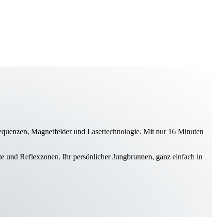
equenzen, Magnet­felder und Laser­technologie. Mit nur 16 Minuten
te und Reflex­zonen. Ihr persönlicher Jung­brunnen, ganz einfach in